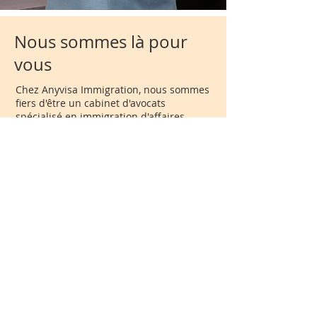
Nous sommes là pour
vous
Chez Anyvisa Immigration, nous sommes
fiers d'être un cabinet d'avocats
spécialisé en immigration d'affaires
possédant une vaste expérience en
immigration canadienne. Notre credo
est de créer des stratégies uniques pour
chaque client, et notre style est de les
exécuter de la manière la plus efficace
possible.
Notre équipe dévouée d'experts
juridiques s'engage à aider chaque
client à atteindre le résultat souhaité.
Quels que soient les défis auxquels vous
êtes confrontés, nous sommes là pour
vous faire bénéficier de nos 25 années
d'expérience, vous aider à mieux